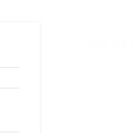
연구소 운영 
평 일 : 오전 10시 ~ 오후
​토요일 : 오전 9시 ~ 오후
점심시간 : 오후 1시 ~ 오
*점심시간에는 연결이 어려우니
주 소
: 경상북도 구미시 
( 건물 뒤편 인근 주
메 일
:
worthmind@na
팩 스
: 054-452-0063