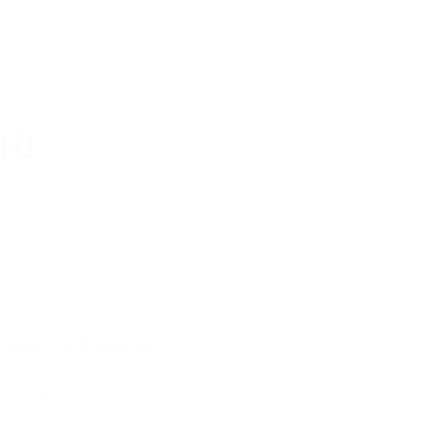
시간
 9시
 6시
후 2시(토요일 제외)
 급한 연락은 문자주세요
봉곡남로 102 봉곡빌딩 4층
차 )
ver.com