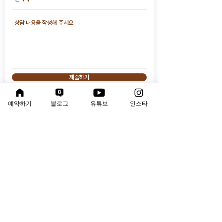
제출하기
예약하기
블로그
유튜브
인스타
연구소 운영 시간
평 일 : 오전 10시 ~ 오후 9시
​토요일 : 오전 9시 ~ 오후 6시
점심시간 : 오후 1시 ~ 오후 2시(토요일 제외)
*점심시간에는 연결이 어려우니 급한 연락은 문자주세요
주 소
: 경상북도 구미시 봉곡남로 102 봉곡빌딩 4층
( 건물 뒤편 인근 주차 )
메 일
:
worthmind@naver.com
팩 스
:
054-452-0063