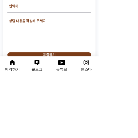
제출하기
예약하기
블로그
유튜브
인스타
연구소 운영 시간
평 일 : 오전 10시 ~ 오후 9시
​토요일 : 오전 9시 ~ 오후 6시
점심시간 : 오후 1시 ~ 오후 2시(토요일 제외)
*점심시간에는 연결이 어려우니 급한 연락은 문자주세요
주 소
: 경상북도 구미시 봉곡남로 102 봉곡빌딩 4층
( 건물 뒤편 인근 주차 )
메 일
:
worthmind@naver.com