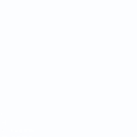
시간
 9시
 6시
후 2시(토요일 제외)