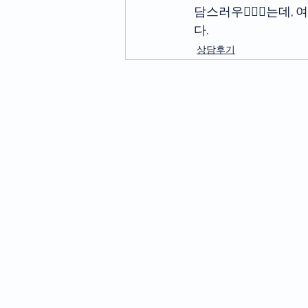
담스러우ᅟᅠᆻ는데, 
다.
상담후기